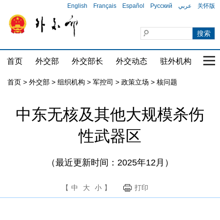
English
Français
Español
Русский
عربي
关怀版
首页
外交部
外交部长
外交动态
驻外机构
国家
首页
>
外交部
>
组织机构
>
军控司
>
政策立场
>
核问题
中东无核及其他大规模杀伤
性武器区
（最近更新时间：2025年12月）
【
中
大
小
】
打印