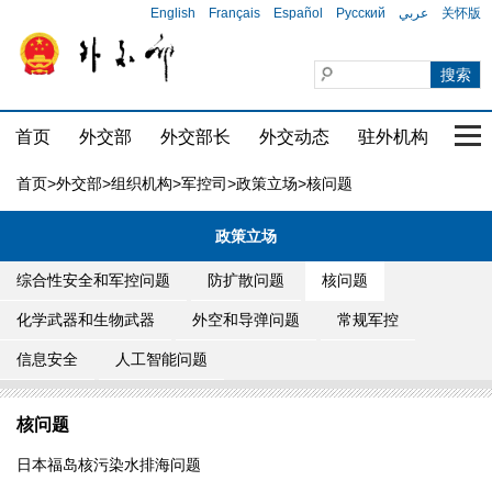
English
Français
Español
Русский
عربي
关怀版
首页
外交部
外交部长
外交动态
驻外机构
国家
首页
>
外交部
>
组织机构
>
军控司
>
政策立场
>核问题
政策立场
综合性安全和军控问题
防扩散问题
核问题
化学武器和生物武器
外空和导弹问题
常规军控
信息安全
人工智能问题
核问题
日本福岛核污染水排海问题