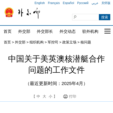
English
Français
Español
Русский
عربي
关怀版
首页
外交部
外交部长
外交动态
驻外机构
国家
首页
>
外交部
>
组织机构
>
军控司
>
政策立场
>
核问题
中国关于美英澳核潜艇合作
问题的工作文件
（最近更新时间：2025年4月）
【
中
大
小
】
打印