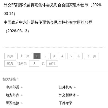
外交部副部长苗得雨集体会见海合会国家驻华使节（2026-
03-14）
中国政府中东问题特使翟隽会见巴林外交大臣扎耶尼
（2026-03-13）
首页
上一页
1
2
3
4
5
6
下一页
尾页
转到第
页
跳转
相关链接：
中央部委
驻外机构
地方外办
外交新媒体
重要链接
干部考录