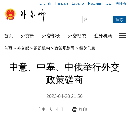
English
Français
Español
Русский
عربي
关怀版
首页
外交部
外交部长
外交动态
驻外机构
国家
首页
>
外交部
>
组织机构
>
政策规划司
>
相关信息
中意、中塞、中俄举行外交
政策磋商
2023-04-28 21:56
【
中
大
小
】
打印