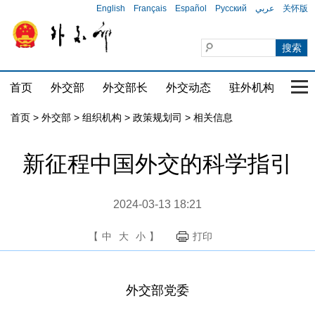
English
Français
Español
Русский
عربي
关怀版
首页
外交部
外交部长
外交动态
驻外机构
国家
首页
>
外交部
>
组织机构
>
政策规划司
>
相关信息
新征程中国外交的科学指引
2024-03-13 18:21
【
中
大
小
】
打印
外交部党委