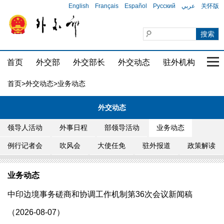
English
Français
Español
Русский
عربي
关怀版
首页
外交部
外交部长
外交动态
驻外机构
国家
首页
>
外交动态
>业务动态
外交动态
领导人活动
外事日程
部领导活动
业务动态
例行记者会
吹风会
大使任免
驻外报道
政策解读
业务动态
中印边境事务磋商和协调工作机制第36次会议新闻稿
（2026-08-07）