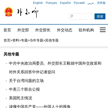
English
Français
Español
Русский
عربي
关怀版
首页
外交部
外交部长
外交动态
驻外机构
国家
首页
>
资料
>
专题
>
当年专题
>其他专题
其他专题
中共中央政治局委员、外交部长王毅就中国外交政策和
对外关系回答中外记者提问
关于台湾问题的立场
中美三个联合公报
美国民主情况
读懂中国共产党——外国人士的视角