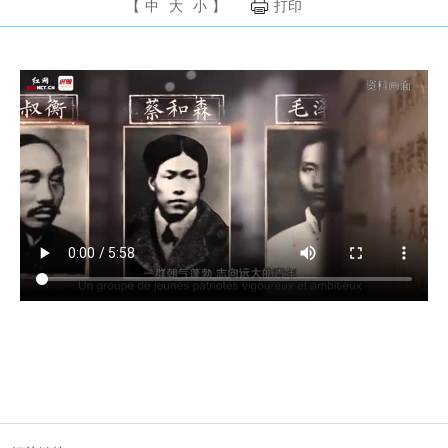
【
中
大
小
】
打印