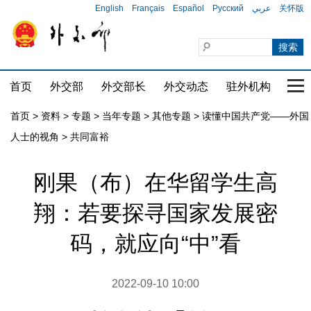
English
Français
Español
Русский
عربي
关怀版
首页
外交部
外交部长
外交动态
驻外机构
国家
首页
>
资料
>
专题
>
当年专题
>
其他专题
>
读懂中国共产党——外国
人士的视角
>
共同富裕
刚果（布）在华留学生高
翔：若要探寻国家发展密
码，就应向“中”看
2022-09-10 10:00