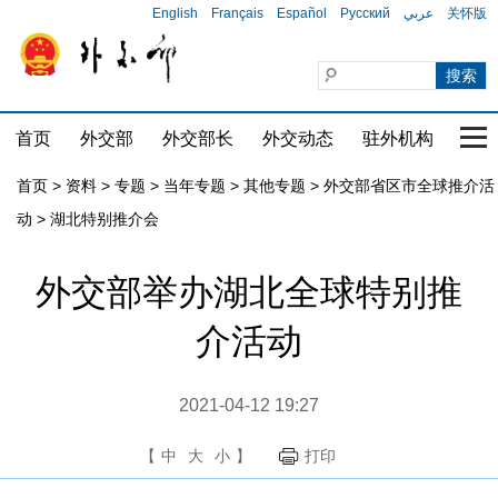
English
Français
Español
Русский
عربي
关怀版
首页
外交部
外交部长
外交动态
驻外机构
国家
首页
>
资料
>
专题
>
当年专题
>
其他专题
>
外交部省区市全球推介活
动
>
湖北特别推介会
外交部举办湖北全球特别推
介活动
2021-04-12 19:27
【
中
大
小
】
打印