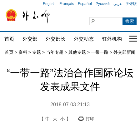
English
Français
Español
Русский
عربي
关怀版
首页
外交部
外交部长
外交动态
驻外机构
国家
首页
>
资料
>
专题
>
当年专题
>
其他专题
>
一带一路
>
外交部新闻
“一带一路”法治合作国际论坛
发表成果文件
2018-07-03 21:13
【
中
大
小
】
打印