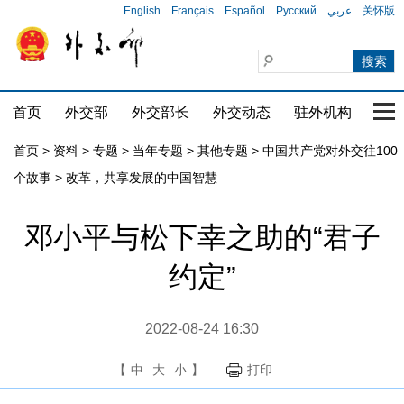
English
Français
Español
Русский
عربي
关怀版
首页
外交部
外交部长
外交动态
驻外机构
国家
首页
>
资料
>
专题
>
当年专题
>
其他专题
>
中国共产党对外交往100
个故事
>
改革，共享发展的中国智慧
邓小平与松下幸之助的“君子
约定”
2022-08-24 16:30
【
中
大
小
】
打印