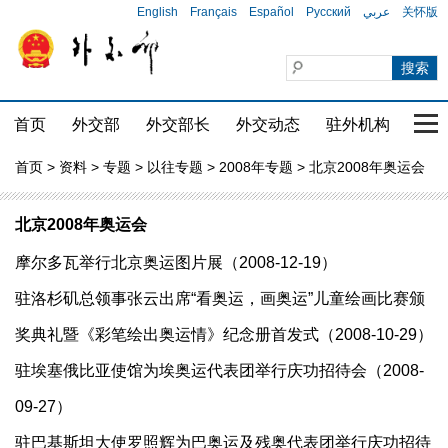
English
Français
Español
Русский
عربي
关怀版
首页
外交部
外交部长
外交动态
驻外机构
国家
首页
>
资料
>
专题
>
以往专题
>
2008年专题
> 北京2008年奥运会
北京2008年奥运会
摩尔多瓦举行北京奥运图片展（2008-12-19）
驻洛杉矶总领事张云出席“看奥运，画奥运”儿童绘画比赛颁
奖典礼暨《彩笔绘出奥运情》纪念册首发式（2008-10-29）
驻埃塞俄比亚使馆为埃奥运代表团举行庆功招待会（2008-
09-27）
驻巴基斯坦大使罗照辉为巴奥运及残奥代表团举行庆功招待