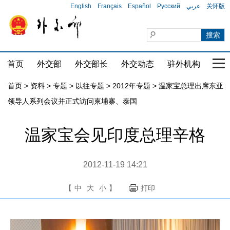
English
Français
Español
Русский
عربي
关怀版
首页
外交部
外交部长
外交动态
驻外机构
国家
首页
>
资料
>
专题
>
以往专题
>
2012年专题
>
温家宝总理出席东亚
领导人系列会议并正式访问柬埔寨、泰国
温家宝会见印度总理辛格
2012-11-19 14:21
【
中
大
小
】
打印