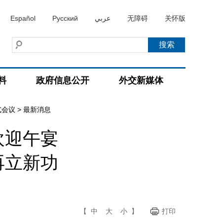
Español
Русский
عربي
无障碍
关怀版
料
政府信息公开
外交新媒体
式会议
>
最新消息
欢迎午宴
再立新功
【
中
大
小
】
打印