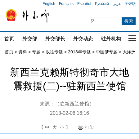
English
Français
Español
Русский
عربي
关怀版
首页
外交部
外交部长
外交动态
驻外机构
国家
首页
>
资料
>
专题
>
以往专题
>
2013年专题
>
中国梦专题
>
大洋洲
新西兰克赖斯特彻奇市大地
震救援(二)--驻新西兰使馆
来源：（驻新西兰使馆）
2013-02-06 16:16
【
中
大
小
】
打印