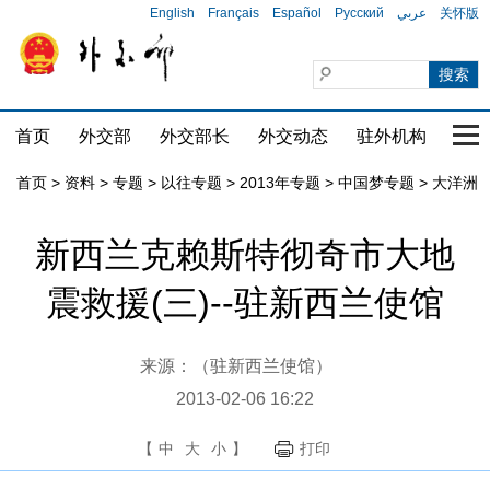
English
Français
Español
Русский
عربي
关怀版
首页
外交部
外交部长
外交动态
驻外机构
国家
首页
>
资料
>
专题
>
以往专题
>
2013年专题
>
中国梦专题
>
大洋洲
新西兰克赖斯特彻奇市大地
震救援(三)--驻新西兰使馆
来源：（驻新西兰使馆）
2013-02-06 16:22
【
中
大
小
】
打印