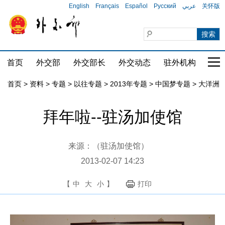
English
Français
Español
Русский
عربي
关怀版
首页
外交部
外交部长
外交动态
驻外机构
国家
首页
>
资料
>
专题
>
以往专题
>
2013年专题
>
中国梦专题
>
大洋洲
拜年啦--驻汤加使馆
来源：（驻汤加使馆）
2013-02-07 14:23
【
中
大
小
】
打印