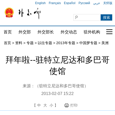
English
Français
Español
Русский
عربي
关怀版
首页
外交部
外交部长
外交动态
驻外机构
国家
首页
>
资料
>
专题
>
以往专题
>
2013年专题
>
中国梦专题
>
美洲
拜年啦--驻特立尼达和多巴哥
使馆
来源：（驻特立尼达和多巴哥使馆）
2013-02-07 15:22
【
中
大
小
】
打印