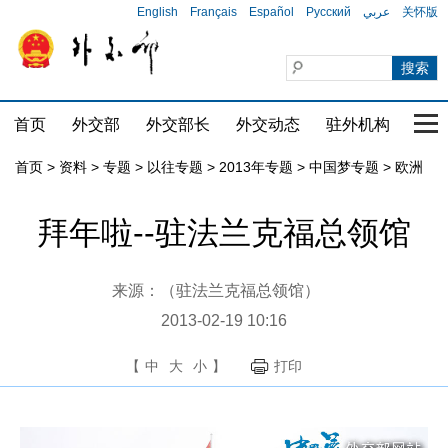
English
Français
Español
Русский
عربي
关怀版
首页
外交部
外交部长
外交动态
驻外机构
国家
首页
>
资料
>
专题
>
以往专题
>
2013年专题
>
中国梦专题
>
欧洲
拜年啦--驻法兰克福总领馆
来源：（驻法兰克福总领馆）
2013-02-19 10:16
【
中
大
小
】
打印