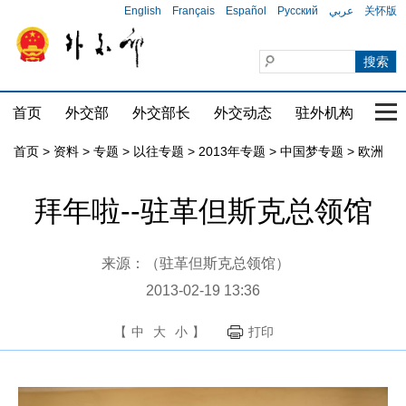
English
Français
Español
Русский
عربي
关怀版
首页
外交部
外交部长
外交动态
驻外机构
国家
首页
>
资料
>
专题
>
以往专题
>
2013年专题
>
中国梦专题
>
欧洲
拜年啦--驻革但斯克总领馆
来源：（驻革但斯克总领馆）
2013-02-19 13:36
【
中
大
小
】
打印