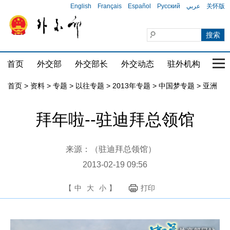
English
Français
Español
Русский
عربي
关怀版
首页
外交部
外交部长
外交动态
驻外机构
国家
首页
>
资料
>
专题
>
以往专题
>
2013年专题
>
中国梦专题
>
亚洲
拜年啦--驻迪拜总领馆
来源：（驻迪拜总领馆）
2013-02-19 09:56
【
中
大
小
】
打印