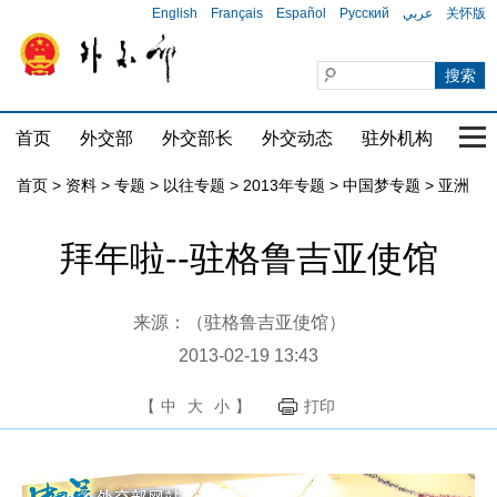
English
Français
Español
Русский
عربي
关怀版
首页
外交部
外交部长
外交动态
驻外机构
国家
首页
>
资料
>
专题
>
以往专题
>
2013年专题
>
中国梦专题
>
亚洲
拜年啦--驻格鲁吉亚使馆
来源：（驻格鲁吉亚使馆）
2013-02-19 13:43
【
中
大
小
】
打印