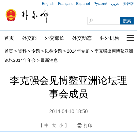
English
Français
Español
Русский
عربي
关怀版
首页
外交部
外交部长
外交动态
驻外机构
国家
首页
>
资料
>
专题
>
以往专题
>
2014年专题
>
李克强出席博鳌亚洲
论坛2014年年会
>
最新消息
李克强会见博鳌亚洲论坛理
事会成员
2014-04-10 18:50
【
中
大
小
】
打印