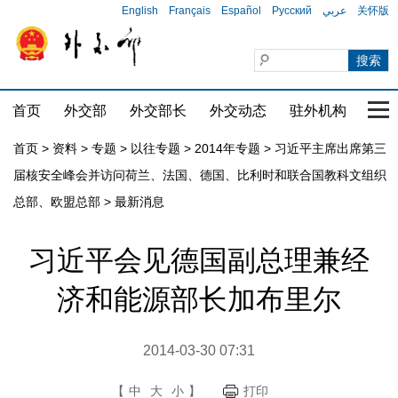
English
Français
Español
Русский
عربي
关怀版
首页
外交部
外交部长
外交动态
驻外机构
国家
首页
>
资料
>
专题
>
以往专题
>
2014年专题
>
习近平主席出席第三
届核安全峰会并访问荷兰、法国、德国、比利时和联合国教科文组织
总部、欧盟总部
>
最新消息
习近平会见德国副总理兼经
济和能源部长加布里尔
2014-03-30 07:31
【
中
大
小
】
打印