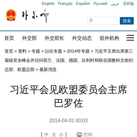
English
Français
Español
Русский
عربي
关怀版
首页
外交部
外交部长
外交动态
驻外机构
国家
首页
>
资料
>
专题
>
以往专题
>
2014年专题
>
习近平主席出席第三
届核安全峰会并访问荷兰、法国、德国、比利时和联合国教科文组织
总部、欧盟总部
>
最新消息
习近平会见欧盟委员会主席
巴罗佐
2014-04-01 00:03
【
中
大
小
】
打印