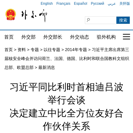
English
Français
Español
Русский
عربي
关怀版
首页
外交部
外交部长
外交动态
驻外机构
国家
首页
>
资料
>
专题
>
以往专题
>
2014年专题
>
习近平主席出席第三
届核安全峰会并访问荷兰、法国、德国、比利时和联合国教科文组织
总部、欧盟总部
>
最新消息
习近平同比利时首相迪吕波
举行会谈
决定建立中比全方位友好合
作伙伴关系