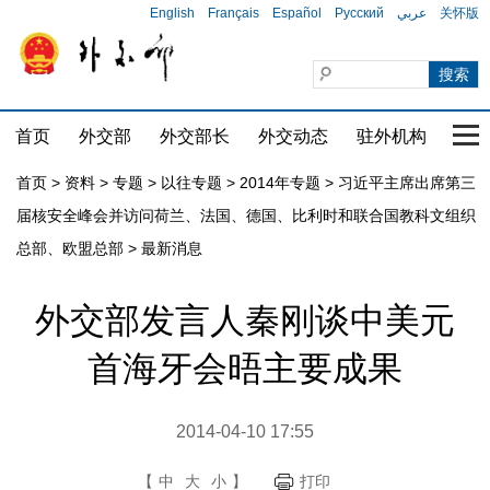
English
Français
Español
Русский
عربي
关怀版
首页
外交部
外交部长
外交动态
驻外机构
国家
首页
>
资料
>
专题
>
以往专题
>
2014年专题
>
习近平主席出席第三
届核安全峰会并访问荷兰、法国、德国、比利时和联合国教科文组织
总部、欧盟总部
>
最新消息
外交部发言人秦刚谈中美元
首海牙会晤主要成果
2014-04-10 17:55
【
中
大
小
】
打印