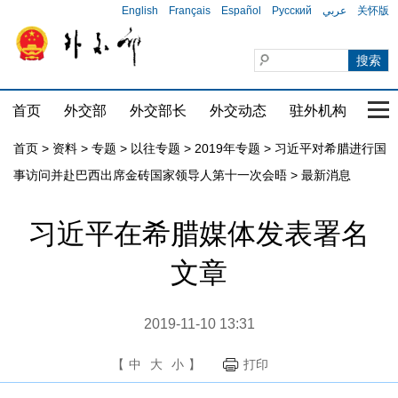
English
Français
Español
Русский
عربي
关怀版
首页
外交部
外交部长
外交动态
驻外机构
国家
首页
>
资料
>
专题
>
以往专题
>
2019年专题
>
习近平对希腊进行国
事访问并赴巴西出席金砖国家领导人第十一次会晤
>
最新消息
习近平在希腊媒体发表署名
文章
2019-11-10 13:31
【
中
大
小
】
打印