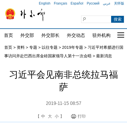
English
Français
Español
Русский
عربي
关怀版
首页
外交部
外交部长
外交动态
驻外机构
国家
首页
>
资料
>
专题
>
以往专题
>
2019年专题
>
习近平对希腊进行国
事访问并赴巴西出席金砖国家领导人第十一次会晤
>
最新消息
习近平会见南非总统拉马福
萨
2019-11-15 08:57
【
中
大
小
】
打印