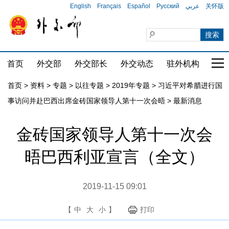
English
Français
Español
Русский
عربي
关怀版
首页
外交部
外交部长
外交动态
驻外机构
国家
首页
>
资料
>
专题
>
以往专题
>
2019年专题
>
习近平对希腊进行国
事访问并赴巴西出席金砖国家领导人第十一次会晤
>
最新消息
金砖国家领导人第十一次会
晤巴西利亚宣言（全文）
2019-11-15 09:01
【
中
大
小
】
打印