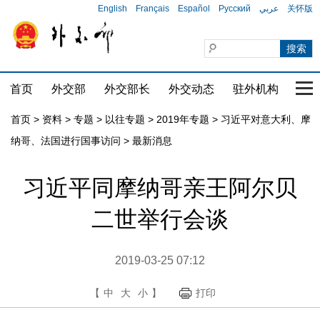
English
Français
Español
Русский
عربي
关怀版
首页
外交部
外交部长
外交动态
驻外机构
国家
首页
>
资料
>
专题
>
以往专题
>
2019年专题
>
习近平对意大利、摩
纳哥、法国进行国事访问
>
最新消息
习近平同摩纳哥亲王阿尔贝
二世举行会谈
2019-03-25 07:12
【
中
大
小
】
打印