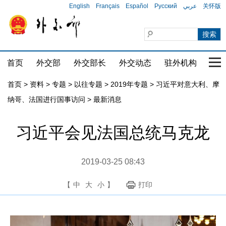
English
Français
Español
Русский
عربي
关怀版
首页
外交部
外交部长
外交动态
驻外机构
国家
首页
>
资料
>
专题
>
以往专题
>
2019年专题
>
习近平对意大利、摩
纳哥、法国进行国事访问
>
最新消息
习近平会见法国总统马克龙
2019-03-25 08:43
【
中
大
小
】
打印