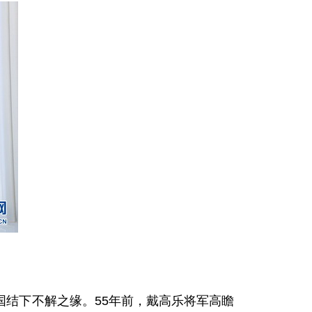
结下不解之缘。55年前，戴高乐将军高瞻