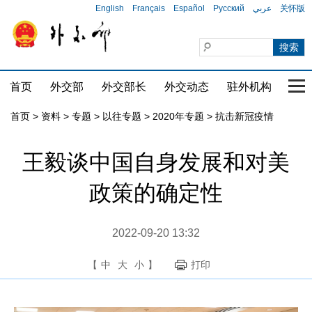
English
Français
Español
Русский
عربي
关怀版
首页
外交部
外交部长
外交动态
驻外机构
国家
首页
>
资料
>
专题
>
以往专题
>
2020年专题
>
抗击新冠疫情
王毅谈中国自身发展和对美
政策的确定性
2022-09-20 13:32
【
中
大
小
】
打印