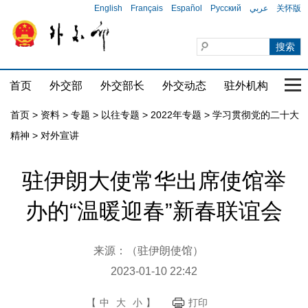
English
Français
Español
Русский
عربي
关怀版
首页
外交部
外交部长
外交动态
驻外机构
国家
首页
>
资料
>
专题
>
以往专题
>
2022年专题
>
学习贯彻党的二十大
精神
>
对外宣讲
驻伊朗大使常华出席使馆举
办的“温暖迎春”新春联谊会
来源：（驻伊朗使馆）
2023-01-10 22:42
【
中
大
小
】
打印