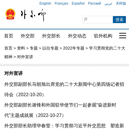
English
Français
Español
Русский
عربي
关怀版
首页
外交部
外交部长
外交动态
驻外机构
国家
首页
>
资料
>
专题
>
以往专题
>
2022年专题
>
学习贯彻党的二十大
精神
> 对外宣讲
对外宣讲
外交部副部长马朝旭出席党的二十大新闻中心第四场记者招
待会（2022-10-20）
外交部副部长谢锋和外国驻华使节们一起参观“奋进新时
代”主题成就展（2022-10-27）
外交部部长助理华春莹：学习贯彻习近平外交思想 塑造新