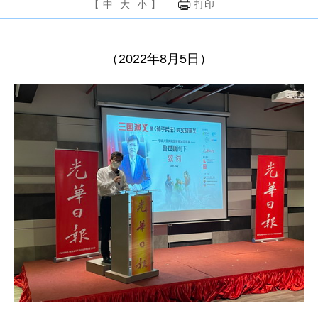
【
中
大
小
】
打印
（2022年8月5日）