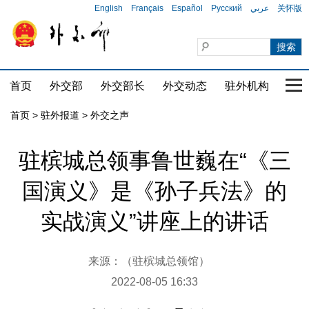
English
Français
Español
Русский
عربي
关怀版
首页
外交部
外交部长
外交动态
驻外机构
国家
首页
>
驻外报道
>
外交之声
驻槟城总领事鲁世巍在“《三
国演义》是《孙子兵法》的
实战演义”讲座上的讲话
来源：（驻槟城总领馆）
2022-08-05 16:33