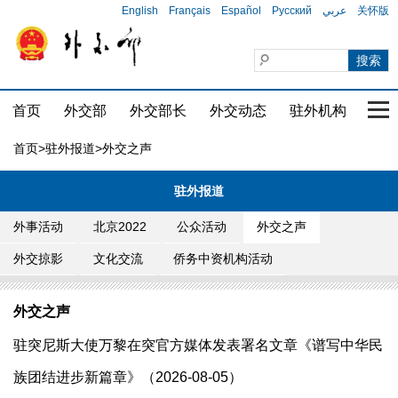
English
Français
Español
Русский
عربي
关怀版
首页
外交部
外交部长
外交动态
驻外机构
国家
首页
>
驻外报道
>外交之声
驻外报道
外事活动
北京2022
公众活动
外交之声
外交掠影
文化交流
侨务中资机构活动
外交之声
驻突尼斯大使万黎在突官方媒体发表署名文章《谱写中华民
族团结进步新篇章》（2026-08-05）