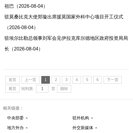
祖巴（2026-08-04）
驻莫桑比克大使郑璇出席援莫国家外科中心项目开工仪式
（2026-08-04）
驻埃尔比勒总领事刘军会见伊拉克库尔德地区政府投资局局
长（2026-08-04）
首页
上一页
1
2
3
4
5
6
下一页
尾页
转到第
页
跳转
相关链接：
中央部委
驻外机构
地方外办
外交新媒体