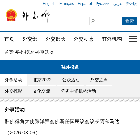
English
Français
Español
Русский
عربي
关怀版
首页
外交部
外交部长
外交动态
驻外机构
国家
首页
>
驻外报道
>外事活动
驻外报道
外事活动
北京2022
公众活动
外交之声
外交掠影
文化交流
侨务中资机构活动
外事活动
驻佛得角大使张洋拜会佛新任国民议会议长阿尔马达
（2026-08-06）