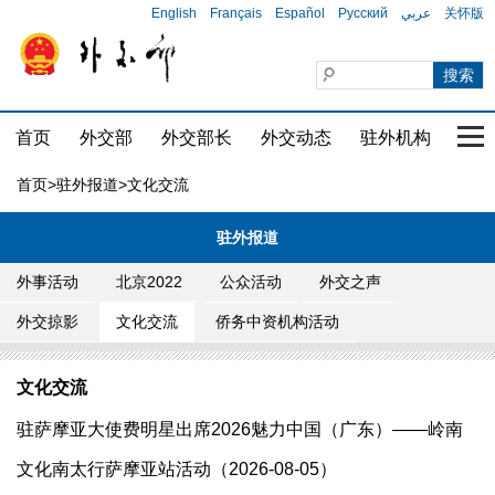
English
Français
Español
Русский
عربي
关怀版
首页
外交部
外交部长
外交动态
驻外机构
国家
首页
>
驻外报道
>文化交流
驻外报道
外事活动
北京2022
公众活动
外交之声
外交掠影
文化交流
侨务中资机构活动
文化交流
驻萨摩亚大使费明星出席2026魅力中国（广东）——岭南
文化南太行萨摩亚站活动（2026-08-05）