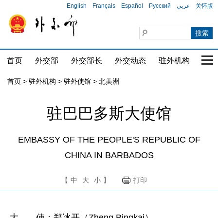
English
Français
Español
Русский
عربي
关怀版
首页
外交部
外交部长
外交动态
驻外机构
国家
首页
>
驻外机构
>
驻外使馆
>
北美洲
驻巴巴多斯大使馆
EMBASSY OF THE PEOPLE'S REPUBLIC OF
CHINA IN BARBADOS
【
中
大
小
】
打印
大 使：郑冰开（Zheng Bingkai）