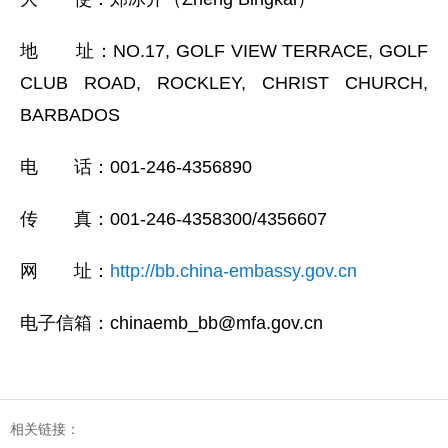
地 址：NO.17, GOLF VIEW TERRACE, GOLF
CLUB ROAD, ROCKLEY, CHRIST CHURCH,
BARBADOS
电 话：001-246-4356890
传 真：001-246-4358300/4356607
网 址：
http://bb.china-embassy.gov.cn
电子信箱：chinaemb_bb@mfa.gov.cn
相关链接：