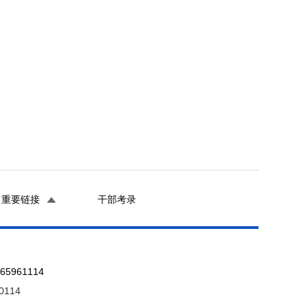
重要链接
干部考录
961114
0114