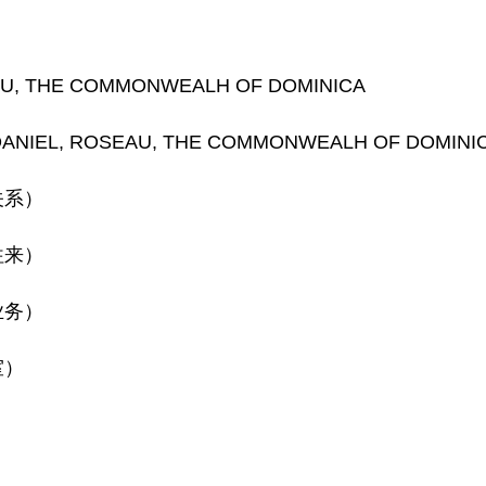
THE COMMONWEALH OF DOMINICA
EL, ROSEAU, THE COMMONWEALH OF DOMINI
关系）
往来）
业务）
室）
）