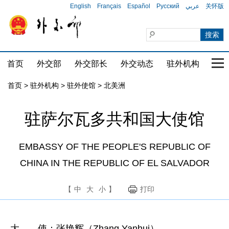
English
Français
Español
Русский
عربي
关怀版
首页
外交部
外交部长
外交动态
驻外机构
国家
首页
>
驻外机构
>
驻外使馆
>
北美洲
驻萨尔瓦多共和国大使馆
EMBASSY OF THE PEOPLE'S REPUBLIC OF
CHINA IN THE REPUBLIC OF EL SALVADOR
【
中
大
小
】
打印
大 使：张艳辉（Zhang Yanhui）