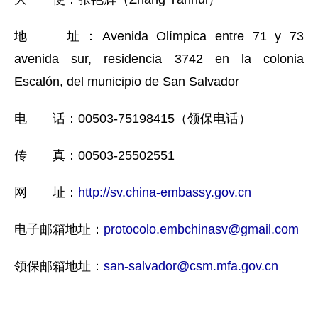
地 址：Avenida Olímpica entre 71 y 73
avenida sur, residencia 3742 en la colonia
Escalón, del municipio de San Salvador
电 话：00503-75198415（领保电话）
传 真：00503-25502551
网 址：
http://sv.china-embassy.gov.cn
电子邮箱地址：
protocolo.embchinasv@gmail.com
领保邮箱地址：
san-salvador@csm.mfa.gov.cn