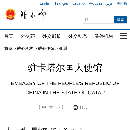
English
Français
Español
Русский
عربي
关怀版
首页
外交部
外交部长
外交动态
驻外机构
国家
首页
>
驻外机构
>
驻外使馆
>
亚洲
驻卡塔尔国大使馆
EMBASSY OF THE PEOPLE'S REPUBLIC OF
CHINA IN THE STATE OF QATAR
【
中
大
小
】
打印
大 使：曹小林（Cao Xiaolin）