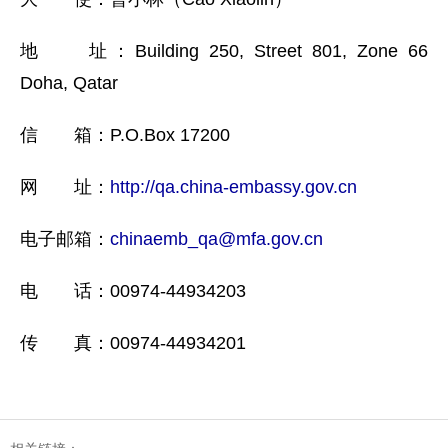
地 址：Building 250, Street 801, Zone 66
Doha, Qatar
信 箱：P.O.Box 17200
网 址：
http://qa.china-embassy.gov.cn
电子邮箱：
chinaemb_qa@mfa.gov.cn
电 话：00974-44934203
传 真：00974-44934201