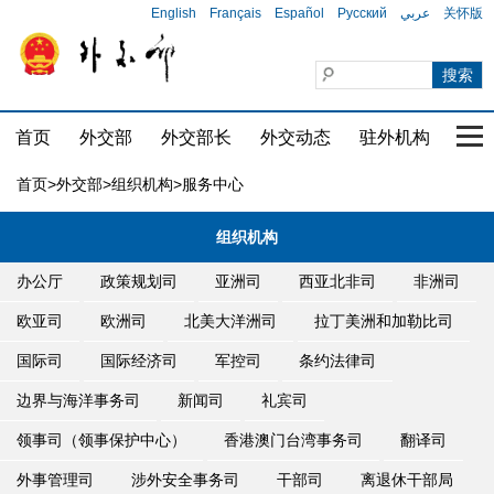
English
Français
Español
Русский
عربي
关怀版
首页
外交部
外交部长
外交动态
驻外机构
国家
首页
>
外交部
>
组织机构
>服务中心
组织机构
办公厅
政策规划司
亚洲司
西亚北非司
非洲司
欧亚司
欧洲司
北美大洋洲司
拉丁美洲和加勒比司
国际司
国际经济司
军控司
条约法律司
边界与海洋事务司
新闻司
礼宾司
领事司（领事保护中心）
香港澳门台湾事务司
翻译司
外事管理司
涉外安全事务司
干部司
离退休干部局