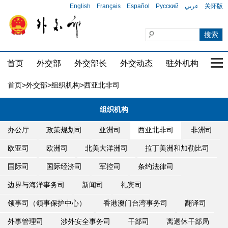
English
Français
Español
Русский
عربي
关怀版
首页
外交部
外交部长
外交动态
驻外机构
国家
首页
>
外交部
>
组织机构
>西亚北非司
组织机构
办公厅
政策规划司
亚洲司
西亚北非司
非洲司
欧亚司
欧洲司
北美大洋洲司
拉丁美洲和加勒比司
国际司
国际经济司
军控司
条约法律司
边界与海洋事务司
新闻司
礼宾司
领事司（领事保护中心）
香港澳门台湾事务司
翻译司
外事管理司
涉外安全事务司
干部司
离退休干部局