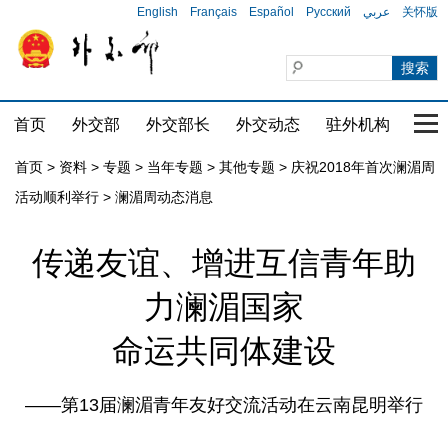
English
Français
Español
Русский
عربي
关怀版
首页
外交部
外交部长
外交动态
驻外机构
国家
首页
>
资料
>
专题
>
当年专题
>
其他专题
>
庆祝2018年首次澜湄周
活动顺利举行
>
澜湄周动态消息
传递友谊、增进互信青年助
力澜湄国家
命运共同体建设
——第13届澜湄青年友好交流活动在云南昆明举行