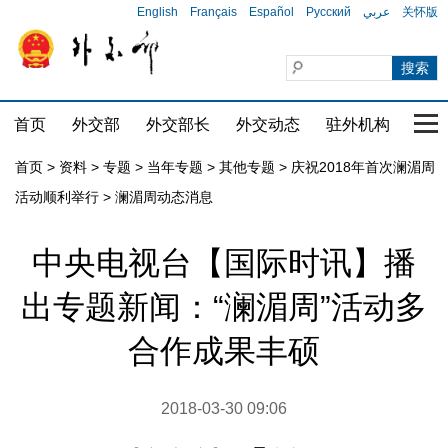
English
Français
Español
Русский
عربي
关怀版
首页
外交部
外交部长
外交动态
驻外机构
国家
首页
>
资料
>
专题
>
当年专题
>
其他专题
>
庆祝2018年首次澜湄周
活动顺利举行
>
澜湄周动态消息
中央电视台【国际时讯】播
出专题新闻：“澜湄周”活动多
合作成果丰硕
2018-03-30 09:06