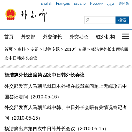
English
Français
Español
Русский
عربي
关怀版
首页
外交部
外交部长
外交动态
驻外机构
国家
首页
>
资料
>
专题
>
以往专题
>
2010年专题
> 杨洁篪外长出席第四
次中日韩外长会议
杨洁篪外长出席第四次中日韩外长会议
外交部发言人马朝旭就日本外相在核裁军问题上无端攻击中
国答记者问（2010-05-16）
外交部发言人马朝旭就中韩、中日外长会晤有关情况答记者
问（2010-05-15）
杨洁篪出席第四次中日韩外长会议（2010-05-15）